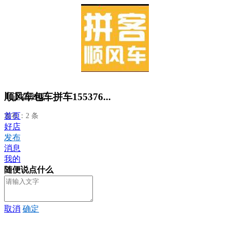
顺风车包车拼车155376...
正在加载...
首页
发布：2 条
好店
发布
消息
我的
随便说点什么
取消
确定