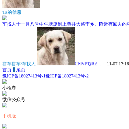
Ta的信息
车找人十一月八号中午塘厦到上蔡县大路李乡、附近有回去的可以
拼车搭车/车找人
ℂℍℕℙℚℝℤ...
· 11-07 17:16
首页
1
尾页
豫ICP备18027413号-1
豫ICP备18027413号-2
小程序
微信公众号
手机版