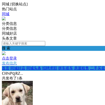
同城
[
切换站点
]
热门站点
同城
分类信息
分类信息
同城好店
头条文章
搜 索
点击登录
发布信息
首页
同城好店
同城头条
招聘求职
拼车搭车
房屋租售
二手买卖
ℂℍℕℙℚℝℤ...
共发布了
1
条