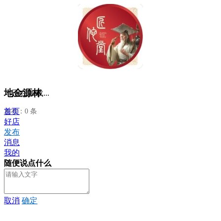
地金源林
正在加载...
首页
发布：0 条
好店
发布
消息
我的
随便说点什么
取消
确定