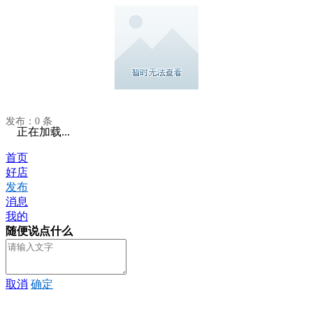
发布：0 条
正在加载...
首页
好店
发布
消息
我的
随便说点什么
取消
确定