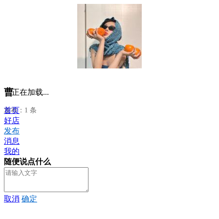
曹
正在加载...
首页
发布：1 条
好店
发布
消息
我的
随便说点什么
取消
确定