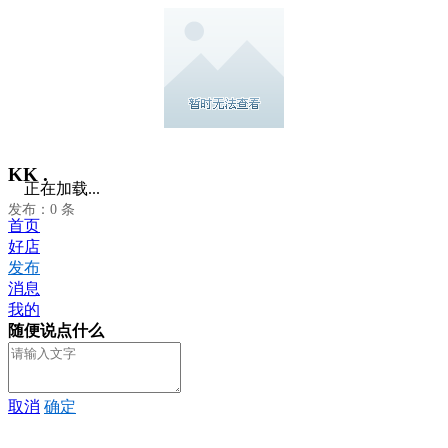
KK .
正在加载...
发布：0 条
首页
好店
发布
消息
我的
随便说点什么
取消
确定