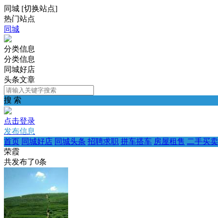
同城
[
切换站点
]
热门站点
同城
分类信息
分类信息
同城好店
头条文章
搜 索
点击登录
发布信息
首页
同城好店
同城头条
招聘求职
拼车搭车
房屋租售
二手买卖
荣霞
共发布了
0
条