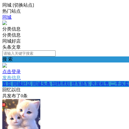
同城
[
切换站点
]
热门站点
同城
分类信息
分类信息
同城好店
头条文章
搜 索
点击登录
发布信息
首页
同城好店
同城头条
招聘求职
拼车搭车
房屋租售
二手买卖
回忆以往
共发布了
0
条