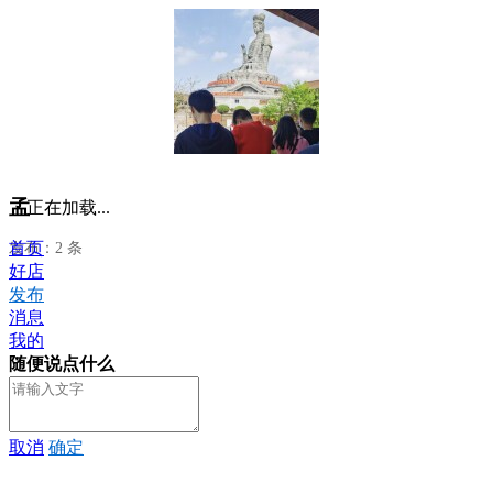
孟
正在加载...
首页
发布：2 条
好店
发布
消息
我的
随便说点什么
取消
确定