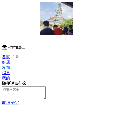
孟
正在加载...
首页
发布：2 条
好店
发布
消息
我的
随便说点什么
取消
确定