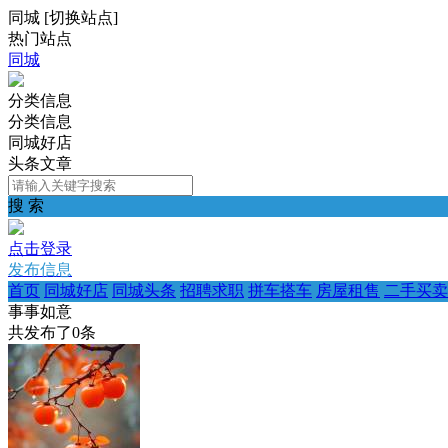
同城
[
切换站点
]
热门站点
同城
分类信息
分类信息
同城好店
头条文章
搜 索
点击登录
发布信息
首页
同城好店
同城头条
招聘求职
拼车搭车
房屋租售
二手买卖
事事如意
共发布了
0
条