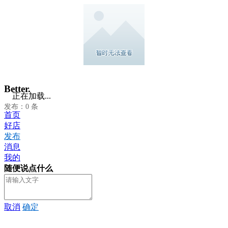
Better.
正在加载...
发布：0 条
首页
好店
发布
消息
我的
随便说点什么
取消
确定