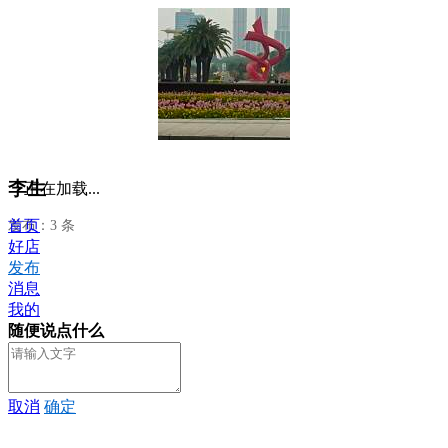
李生
正在加载...
首页
发布：3 条
好店
发布
消息
我的
随便说点什么
取消
确定