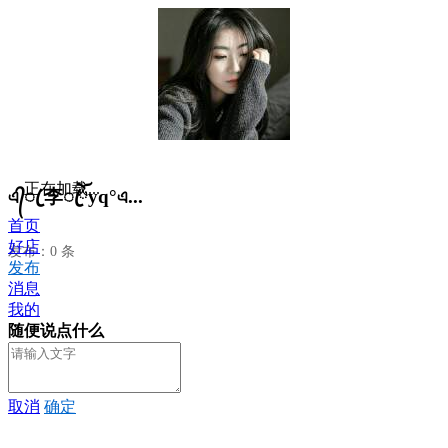
正在加载...
এ᭄ꦿ 李ꦿོyq°এ...
首页
好店
发布：0 条
发布
消息
我的
随便说点什么
取消
确定