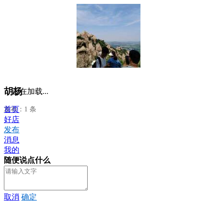
胡杨
正在加载...
首页
发布：1 条
好店
发布
消息
我的
随便说点什么
取消
确定