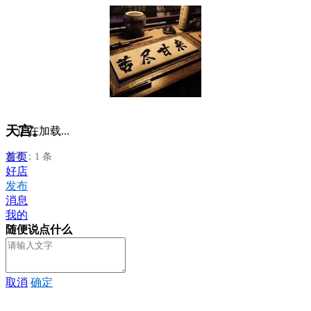
天宫。
正在加载...
首页
发布：1 条
好店
发布
消息
我的
随便说点什么
取消
确定