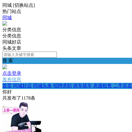
同城
[
切换站点
]
热门站点
同城
分类信息
分类信息
同城好店
头条文章
搜 索
点击登录
发布信息
首页
同城好店
同城头条
招聘求职
拼车搭车
房屋租售
二手买卖
你好
共发布了
1178
条