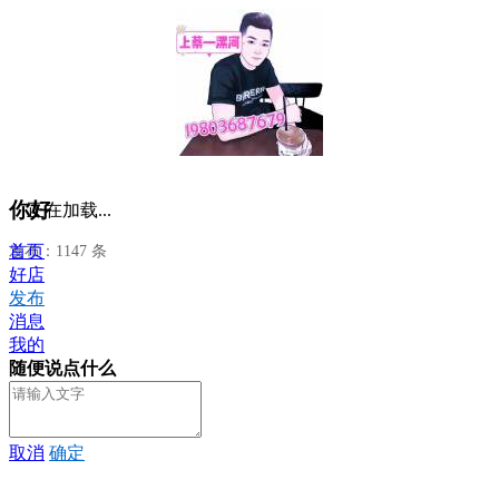
你好
正在加载...
首页
发布：1147 条
好店
发布
消息
我的
随便说点什么
取消
确定