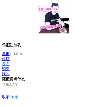
你好
正在加载...
首页
发布：1147 条
好店
发布
消息
我的
随便说点什么
取消
确定