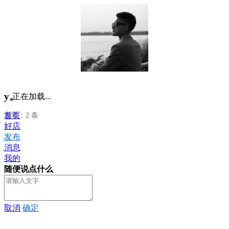
y。
正在加载...
首页
发布：2 条
好店
发布
消息
我的
随便说点什么
取消
确定