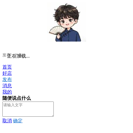
发布：2 条
正在加载...
首页
好店
发布
消息
我的
随便说点什么
取消
确定