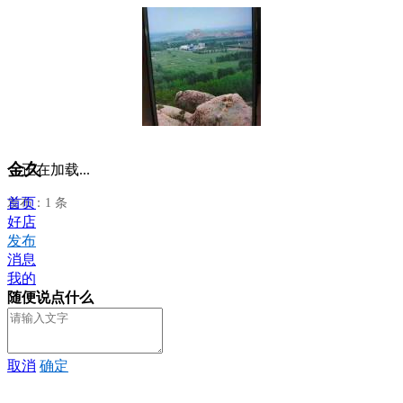
金久
正在加载...
首页
发布：1 条
好店
发布
消息
我的
随便说点什么
取消
确定