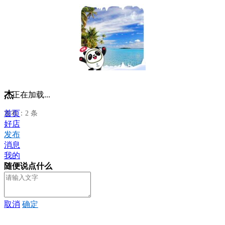
杰
正在加载...
首页
发布：2 条
好店
发布
消息
我的
随便说点什么
取消
确定