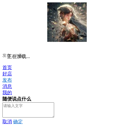
发布：1 条
正在加载...
首页
好店
发布
消息
我的
随便说点什么
取消
确定