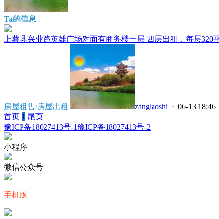
Ta的信息
上蔡县兴业路英雄广场对面有商务楼一层 四层出租，每层320平大
房屋租售/房屋出租
zanglaoshi
· 06-13 18:46
首页
1
尾页
豫ICP备18027413号-1
豫ICP备18027413号-2
小程序
微信公众号
手机版