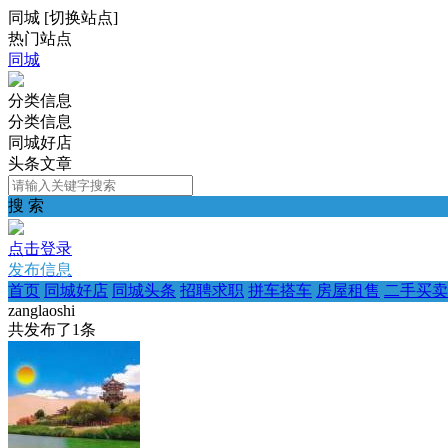
同城
[
切换站点
]
热门站点
同城
分类信息
分类信息
同城好店
头条文章
搜 索
点击登录
发布信息
首页
同城好店
同城头条
招聘求职
拼车搭车
房屋租售
二手买卖
zanglaoshi
共发布了
1
条