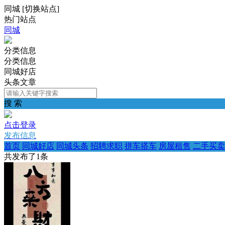
同城
[
切换站点
]
热门站点
同城
分类信息
分类信息
同城好店
头条文章
搜 索
点击登录
发布信息
首页
同城好店
同城头条
招聘求职
拼车搭车
房屋租售
二手买卖
共发布了
1
条