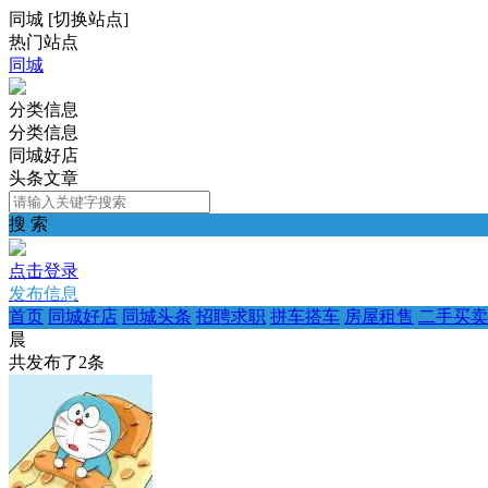
同城
[
切换站点
]
热门站点
同城
分类信息
分类信息
同城好店
头条文章
搜 索
点击登录
发布信息
首页
同城好店
同城头条
招聘求职
拼车搭车
房屋租售
二手买卖
晨
共发布了
2
条