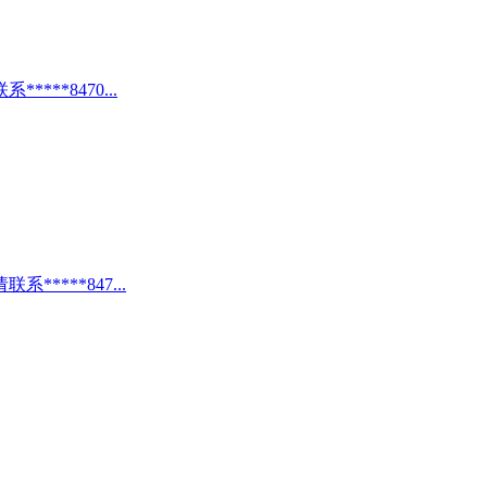
**8470...
***847...