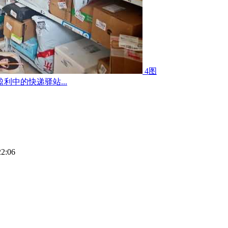
4图
中的快递驿站...
22:06