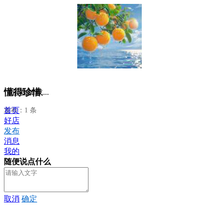
懂得珍惜
正在加载...
首页
发布：1 条
好店
发布
消息
我的
随便说点什么
取消
确定