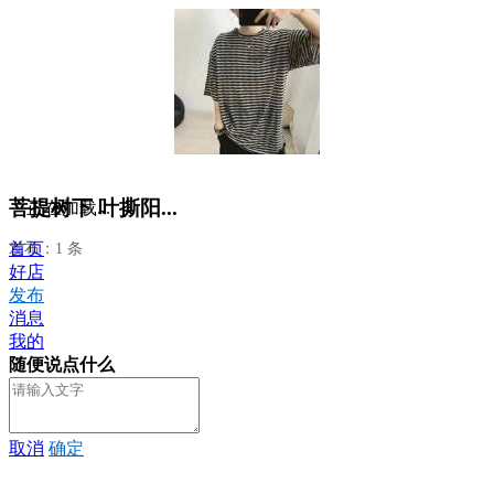
菩提树下 叶撕阳...
正在加载...
首页
发布：1 条
好店
发布
消息
我的
随便说点什么
取消
确定