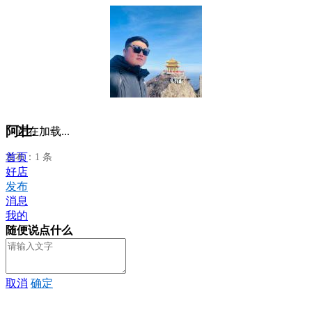
阿壮.
正在加载...
首页
发布：1 条
好店
发布
消息
我的
随便说点什么
取消
确定