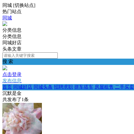
同城
[
切换站点
]
热门站点
同城
分类信息
分类信息
同城好店
头条文章
搜 索
点击登录
发布信息
首页
同城好店
同城头条
招聘求职
拼车搭车
房屋租售
二手买卖
沉默是金
共发布了
1
条