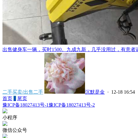
出售健身车一辆，买时1500。九成九新，几乎没用过，有意者请
二手买卖/出售二手
沉默是金
· 12-18 16:54
首页
1
尾页
豫ICP备18027413号-1
豫ICP备18027413号-2
小程序
微信公众号