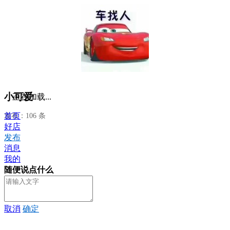
小可爱
正在加载...
首页
发布：106 条
好店
发布
消息
我的
随便说点什么
取消
确定