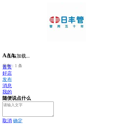
AAA.
正在加载...
发布：1 条
首页
好店
发布
消息
我的
随便说点什么
取消
确定