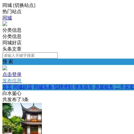
同城
[
切换站点
]
热门站点
同城
分类信息
分类信息
同城好店
头条文章
搜 索
点击登录
发布信息
首页
同城好店
同城头条
招聘求职
拼车搭车
房屋租售
二手买卖
白水鉴心
共发布了
3
条