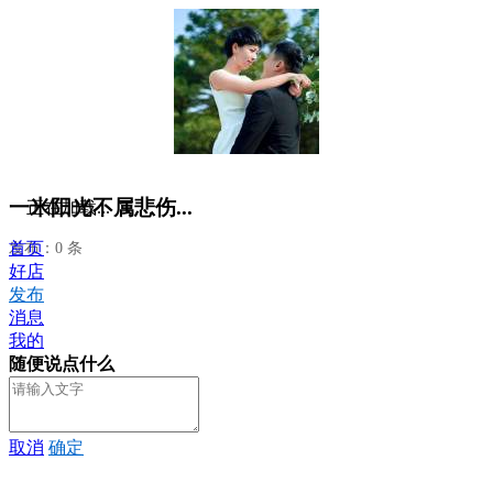
一米阳光不属悲伤...
正在加载...
首页
发布：0 条
好店
发布
消息
我的
随便说点什么
取消
确定