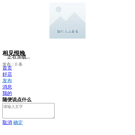
相见恨晚
正在加载...
发布：0 条
首页
好店
发布
消息
我的
随便说点什么
取消
确定