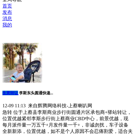
首页
发布
消息
我的
生意转让
李斯东头圆通快递...
12-09 11:13 来自辉腾网络科技-上蔡喇叭网
急转 位于上蔡县李斯商业步行街圆通片区承包商+驿站转让，
位置优越紧邻李斯步行街上蔡商业CBD中心，前景优越，现
每月派件量一万五千+月发件量一千+，非诚勿扰，车子设备
全新新添，位置优越，如不是个人原因不会忍痛割爱，适合夫