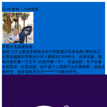
生意转让
12-09 发布，2340浏览
李斯东头圆通快递...
急转 位于上蔡县李斯商业步行街圆通片区承包商+驿站转让，
位置优越紧邻李斯步行街上蔡商业CBD中心，前景优越，现
每月派件量一万五千+月发件量一千+，非诚勿扰，车子设备
全新新添，位置优越，如不是个人原因不会忍痛割爱，适合夫
妻经营，包带会联系方式*****7758微信同号...