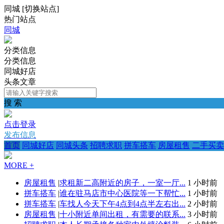
同城
[
切换站点
]
热门站点
同城
分类信息
分类信息
同城好店
头条文章
搜 索
点击登录
发布信息
首页
同城好店
同城头条
招聘求职
拼车搭车
房屋租售
二手买卖
MORE +
房屋租售
|
求租新二高附近的房子，一室一厅...
1 小时前
拼车搭车
|
谁在驻马店市中心医院等一下帮忙...
1 小时前
拼车搭车
|
车找人今天下午4点到4点半左右出...
2 小时前
房屋租售
|
十小附近单间出租，有需要的联系...
3 小时前