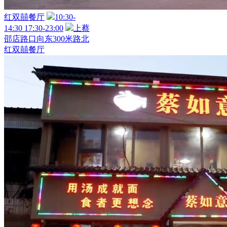
红双囍餐厅
10:30-
14:30 17:30-23:00
上蔡
邵店路口向东300米路北
红双囍餐厅