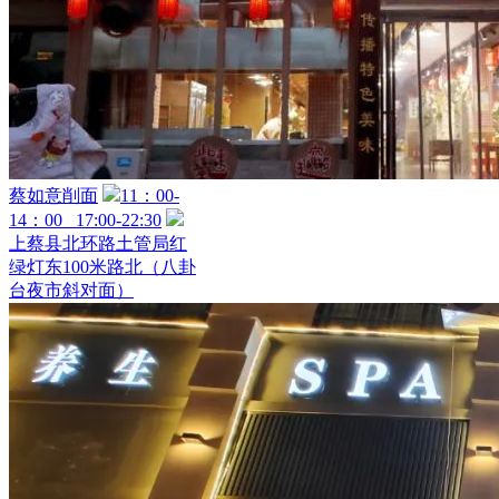
蔡如意削面
11：00-
14：00 17:00-22:30
上蔡县北环路土管局红
绿灯东100米路北（八卦
台夜市斜对面）