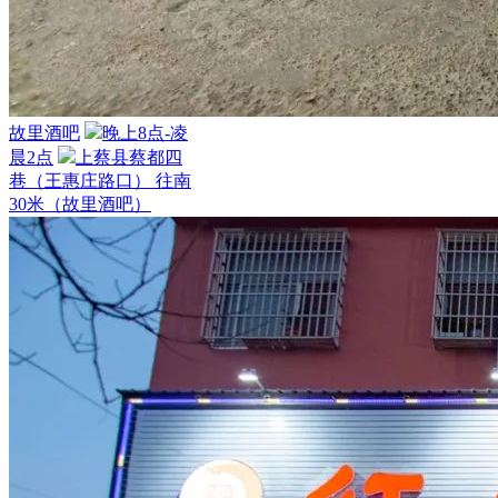
故里酒吧
晚上8点-凌
晨2点
上蔡县蔡都四
巷（王惠庄路口） 往南
30米（故里酒吧）