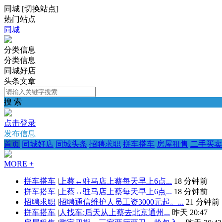
同城
[
切换站点
]
热门站点
同城
分类信息
分类信息
同城好店
头条文章
搜 索
点击登录
发布信息
首页
同城好店
同城头条
招聘求职
拼车搭车
房屋租售
二手买卖
MORE +
拼车搭车
|
上蔡↔️驻马店上蔡每天早上6点...
18 分钟前
拼车搭车
|
上蔡↔️驻马店上蔡每天早上6点...
18 分钟前
招聘求职
|
招聘通信维护人员工资3000元起。...
21 分钟前
拼车搭车
|
人找车:后天从上蔡去北京通州...
昨天 20:47