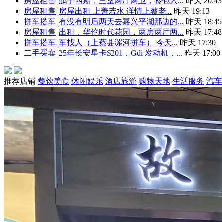
房屋租售
|
鹏宇四期，三室两厅两卫，拎包入...
昨天 20:43
房屋租售
|
房屋出租 上善若水 详情上蔡老...
昨天 19:13
拼车搭车
|
有没有明后两天去嘉兴平湖那边的...
昨天 18:45
房屋租售
|
出租，华伦时代花园，两房两厅两...
昨天 17:48
拼车搭车
|
车找人（上蔡县漯河拼车） 今天...
昨天 17:30
二手买卖
|
25年长安星卡S201，Gdi 发动机，...
昨天 17:00
推荐店铺
餐饮美食
休闲娱乐
酒店旅游
购物天地
生活服务
汽车