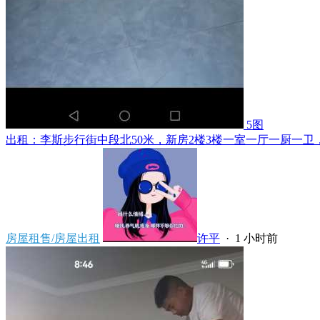
5图
出租：李斯步行街中段北50米，新房2楼3楼一室一厅一厨一卫，
房屋租售/房屋出租
许平
·
1 小时前