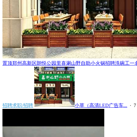
置顶
郑州高新区朗悦公园里喜涮山野自助小火锅招聘洗碗工一名，
招聘求职/招聘
小草（高清LED广告车...
·
7