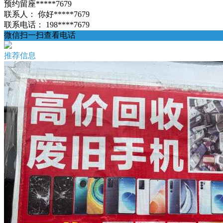
预约留座*****7679
联系人：
你好*****7679
联系电话：
198****7679
微信扫一扫查看电话
推荐信息