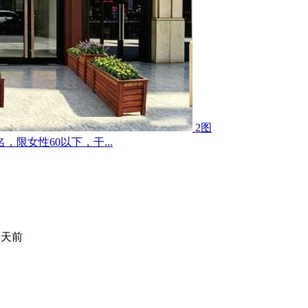
2图
限女性60以下，干...
 天前