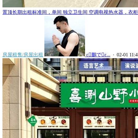
置顶
长期出租标准间，单间 独立卫生间 空调电视热水器，衣柜，
房屋租售/房屋出租
 ε鵬でε...
· 02-01 11:4