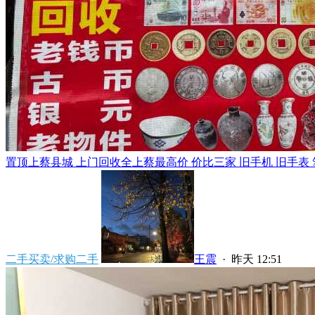
置顶
上蔡县城 上门回收全上蔡最高价 价比三家 旧手机 旧手表 笔
二手买卖/求购二手
王震
·
昨天 12:51