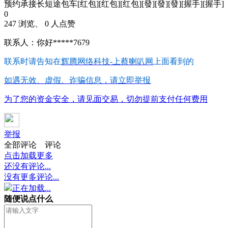
预约承接长短途包车[红包][红包][红包][發][發][發][握手][握手]
0
247 浏览、 0 人点赞
联系人：你好*****7679
联系时请告知在
辉腾网络科技-上蔡喇叭网
上面看到的
如遇无效、虚假、诈骗信息，请立即举报
为了您的资金安全，请见面交易，切勿提前支付任何费用
举报
全部评论
评论
点击加载更多
还没有评论...
没有更多评论...
正在加载...
随便说点什么