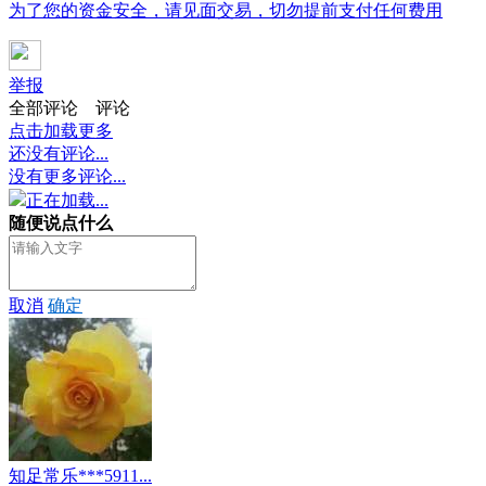
为了您的资金安全，请见面交易，切勿提前支付任何费用
举报
全部评论
评论
点击加载更多
还没有评论...
没有更多评论...
正在加载...
随便说点什么
取消
确定
知足常乐***5911...