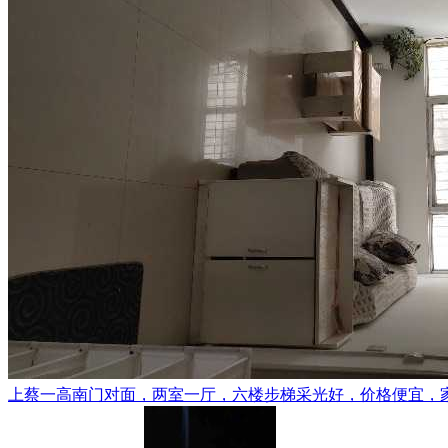
上蔡一高南门对面，两室一厅，六楼步梯采光好，价格便宜，家电齐