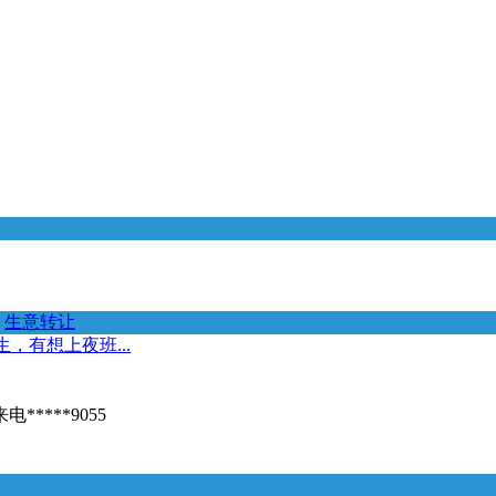
生意转让
，有想上夜班...
***9055