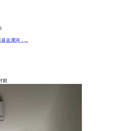
1
去漯河，...
小时前