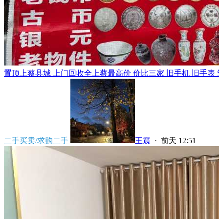
置顶
上蔡县城 上门回收全上蔡最高价 价比三家 旧手机 旧手表 笔
二手买卖/求购二手
王震
·
前天 12:51