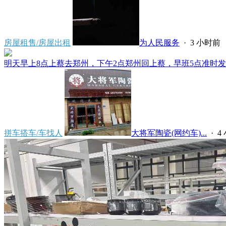
房屋租售/房屋出租
为人民服务
·
3 小时前
明天早上8点上蔡去郑州，下午2点郑州回上蔡，早班5点准时发车
拼车搭车/车找人
大将军陶瓷(网约车)...
·
4