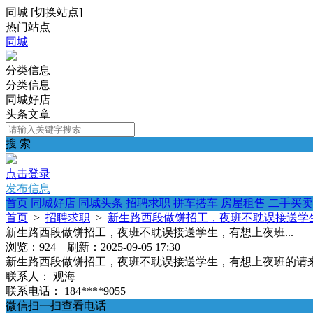
同城
[
切换站点
]
热门站点
同城
分类信息
分类信息
同城好店
头条文章
搜 索
点击登录
发布信息
首页
同城好店
同城头条
招聘求职
拼车搭车
房屋租售
二手买卖
首页
>
招聘求职
>
新生路西段做饼招工，夜班不耽误接送学生
新生路西段做饼招工，夜班不耽误接送学生，有想上夜班...
浏览：924 刷新：2025-09-05 17:30
新生路西段做饼招工，夜班不耽误接送学生，有想上夜班的请来电**
联系人：
观海
联系电话：
184****9055
微信扫一扫查看电话