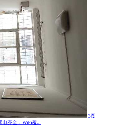
3图
全，WiFi覆...