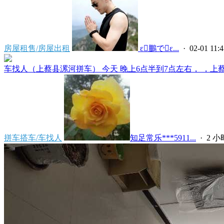
房屋租售/房屋出租
 ε鵬でε...
· 02-01 11:4
车找人（上蔡县漯河拼车） 今天 晚上6点半到7点左右， ，上蔡县
拼车搭车/车找人
知足常乐***5911...
·
2 