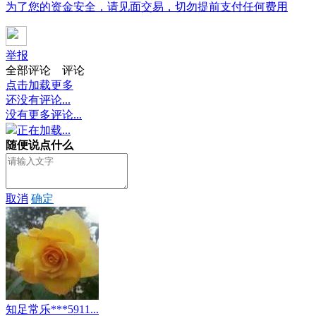
为了您的资金安全，请见面交易，切勿提前支付任何费用
举报
全部评论
评论
点击加载更多
还没有评论...
没有更多评论...
正在加载...
随便说点什么
取消
确定
知足常乐***5911...