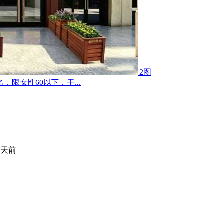
2图
限女性60以下，干...
 天前