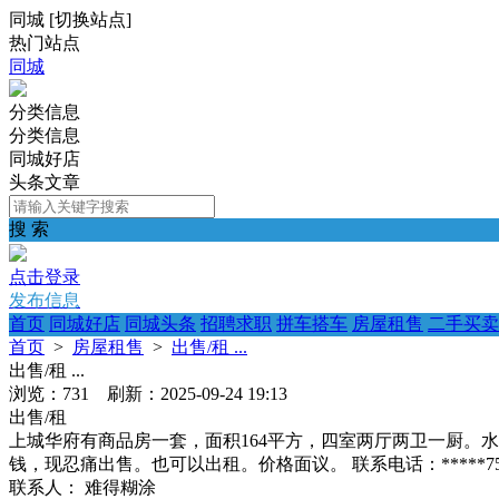
同城
[
切换站点
]
热门站点
同城
分类信息
分类信息
同城好店
头条文章
搜 索
点击登录
发布信息
首页
同城好店
同城头条
招聘求职
拼车搭车
房屋租售
二手买卖
首页
>
房屋租售
>
出售/租 ...
出售/租 ...
浏览：731 刷新：2025-09-24 19:13
出售/租
上城华府有商品房一套，面积164平方，四室两厅两卫一厨。
钱，现忍痛出售。也可以出租。价格面议。 联系电话：*****7
联系人：
难得糊涂