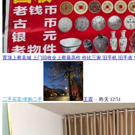
置顶
上蔡县城 上门回收全上蔡最高价 价比三家 旧手机 旧手表 笔
二手买卖/求购二手
王震
·
昨天 12:51