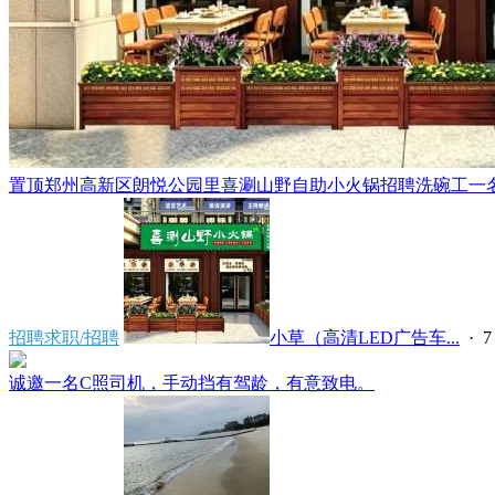
置顶
郑州高新区朗悦公园里喜涮山野自助小火锅招聘洗碗工一名，
招聘求职/招聘
小草（高清LED广告车...
·
7
诚邀一名C照司机，手动挡有驾龄，有意致电。