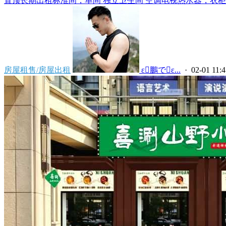
置顶
长期出租标准间，单间 独立卫生间 空调电视热水器，衣柜，
房屋租售/房屋出租
 ε鵬でε...
· 02-01 11:4