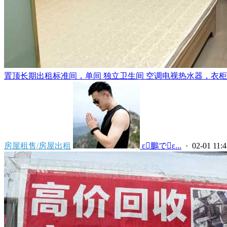
置顶
长期出租标准间，单间 独立卫生间 空调电视热水器，衣柜，
房屋租售/房屋出租
 ε鵬でε...
· 02-01 11:4