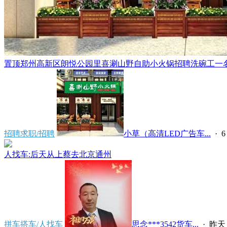
置顶
郑州高新区朗悦公园里喜涮山野自助小火锅招聘洗碗工一名，
招聘求职/招聘
小草（高清LED广告车...
·
6
人找车:后天从上蔡去北京通州
拼车搭车/人找车
思念***3542货车...
·
昨天 