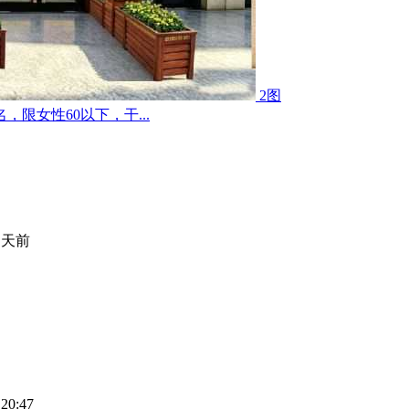
2图
限女性60以下，干...
 天前
20:47