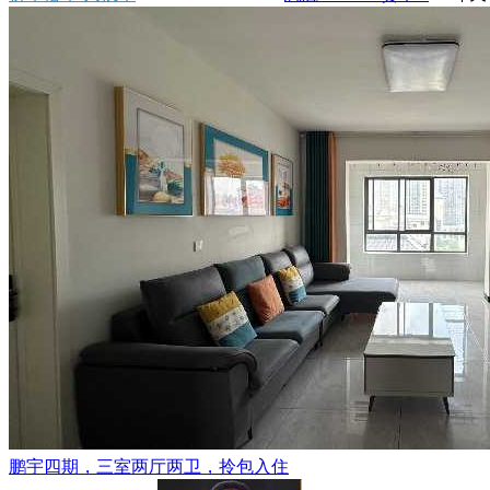
鹏宇四期，三室两厅两卫，拎包入住