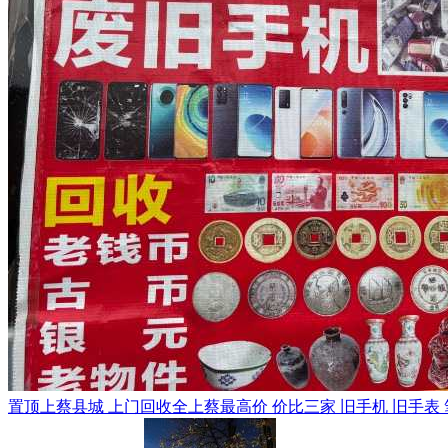
置顶
上蔡县城 上门回收全上蔡最高价 价比三家 旧手机 旧手表 笔