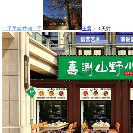
二手买卖/求购二手
王震
·
3 天前