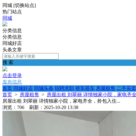
同城
[
切换站点
]
热门站点
同城
分类信息
分类信息
同城好店
头条文章
搜 索
点击登录
发布信息
首页
同城好店
同城头条
招聘求职
拼车搭车
房屋租售
二手买卖
首页
>
房屋租售
>
房屋出租 刘翠丽 详情独家小院，家电齐全，
房屋出租 刘翠丽 详情独家小院，家电齐全，拎包入住...
浏览：706 刷新：2025-10-20 13:38