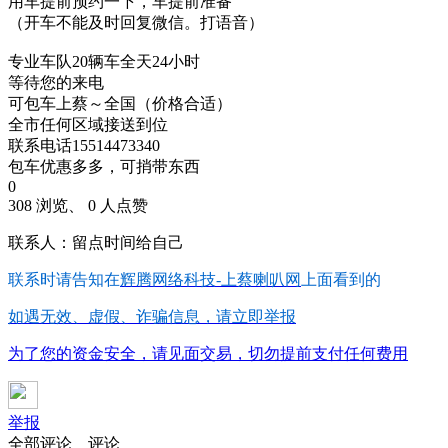
用车提前预约一下，车提前准备
（开车不能及时回复微信。打语音）
专业车队20辆车全天24小时
等待您的来电
可包车上蔡～全国（价格合适）
全市任何区域接送到位
联系电话15514473340
包车优惠多多，可捎带东西
0
308 浏览、 0 人点赞
联系人：留点时间给自己
联系时请告知在
辉腾网络科技-上蔡喇叭网
上面看到的
如遇无效、虚假、诈骗信息，请立即举报
为了您的资金安全，请见面交易，切勿提前支付任何费用
举报
全部评论
评论