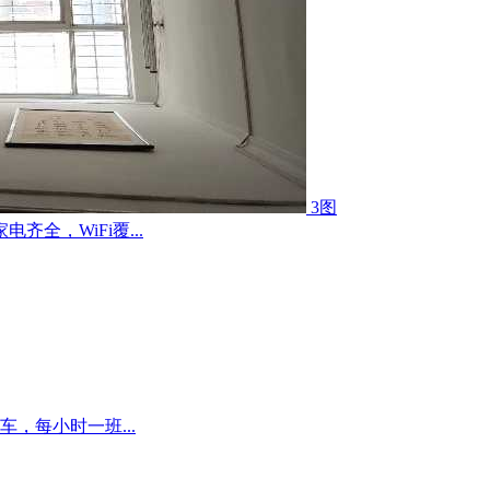
3图
全，WiFi覆...
，每小时一班...