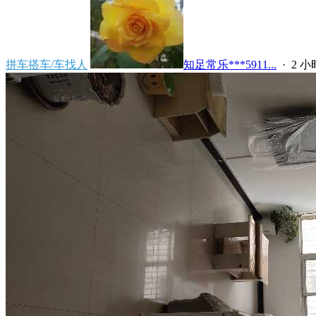
拼车搭车/车找人
知足常乐***5911...
·
2 