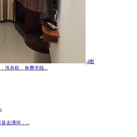
4图
洗衣机，免费无线...
1
去漯河，...