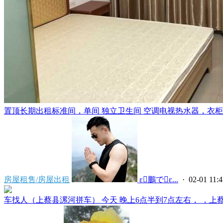
置顶
长期出租标准间，单间 独立卫生间 空调电视热水器，衣柜，
房屋租售/房屋出租
 ε鵬でε...
· 02-01 11:4
车找人（上蔡县漯河拼车） 今天 晚上6点半到7点左右， ，上蔡县