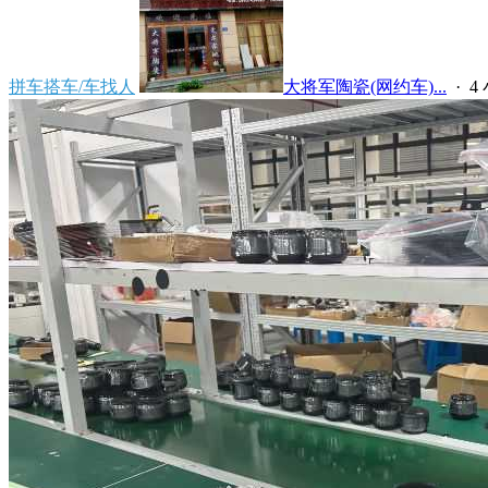
拼车搭车/车找人
大将军陶瓷(网约车)...
·
4