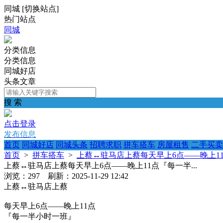
同城
[
切换站点
]
热门站点
同城
分类信息
分类信息
同城好店
头条文章
搜 索
点击登录
发布信息
首页
同城好店
同城头条
招聘求职
拼车搭车
房屋租售
二手买卖
首页
>
拼车搭车
>
上蔡↔️驻马店上蔡每天早上6点——晚上11
上蔡↔️驻马店上蔡每天早上6点——晚上11点『每一半...
浏览：297 刷新：2025-11-29 12:42
上蔡↔️驻马店上蔡
每天早上6点——晚上11点
『每一半小时一班』