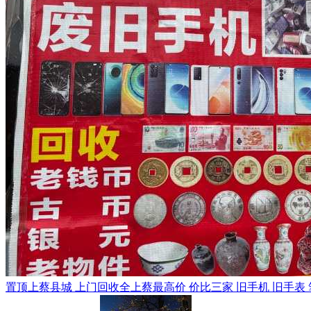
置顶
上蔡县城 上门回收全上蔡最高价 价比三家 旧手机 旧手表 笔